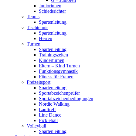
G – Junioren
Juniorinnen
Schiedsrichter
Tennis
Spartenleitung
Tischtennis
Spartenleitung
Herren
Turnen
Spartenleitung
Trainingszeiten
Kinderturnen
Eltern – Kind Turnen
Funktionsgymnastik
Fitness für Frauen
Freizeitsport
Spartenleitung
Sportabzeichenprüfer
Sportabzeichenbedingungen
Nordic Walking
Lauftreff
Line Dance
Pickleball
Volleyball
Spartenleitung