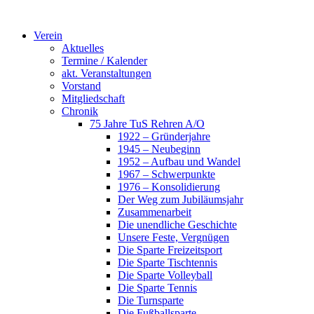
Verein
Aktuelles
Termine / Kalender
akt. Veranstaltungen
Vorstand
Mitgliedschaft
Chronik
75 Jahre TuS Rehren A/O
1922 – Gründerjahre
1945 – Neubeginn
1952 – Aufbau und Wandel
1967 – Schwerpunkte
1976 – Konsolidierung
Der Weg zum Jubiläumsjahr
Zusammenarbeit
Die unendliche Geschichte
Unsere Feste, Vergnügen
Die Sparte Freizeitsport
Die Sparte Tischtennis
Die Sparte Volleyball
Die Sparte Tennis
Die Turnsparte
Die Fußballsparte