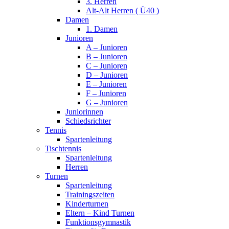
3. Herren
Alt-Alt Herren ( Ü40 )
Damen
1. Damen
Junioren
A – Junioren
B – Junioren
C – Junioren
D – Junioren
E – Junioren
F – Junioren
G – Junioren
Juniorinnen
Schiedsrichter
Tennis
Spartenleitung
Tischtennis
Spartenleitung
Herren
Turnen
Spartenleitung
Trainingszeiten
Kinderturnen
Eltern – Kind Turnen
Funktionsgymnastik