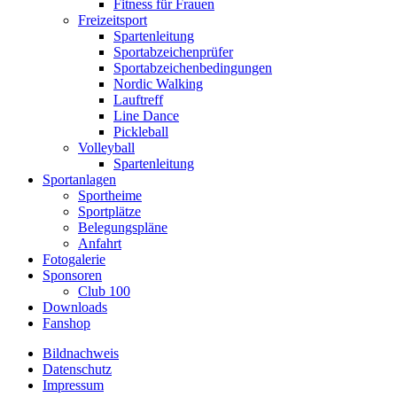
Fitness für Frauen
Freizeitsport
Spartenleitung
Sportabzeichenprüfer
Sportabzeichenbedingungen
Nordic Walking
Lauftreff
Line Dance
Pickleball
Volleyball
Spartenleitung
Sportanlagen
Sportheime
Sportplätze
Belegungspläne
Anfahrt
Fotogalerie
Sponsoren
Club 100
Downloads
Fanshop
Bildnachweis
Datenschutz
Impressum