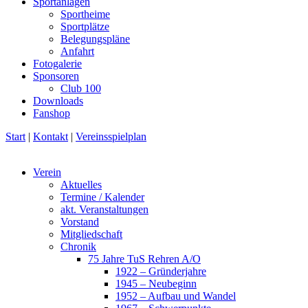
Sportanlagen
Sportheime
Sportplätze
Belegungspläne
Anfahrt
Fotogalerie
Sponsoren
Club 100
Downloads
Fanshop
Start
|
Kontakt
|
Vereinsspielplan
Verein
Aktuelles
Termine / Kalender
akt. Veranstaltungen
Vorstand
Mitgliedschaft
Chronik
75 Jahre TuS Rehren A/O
1922 – Gründerjahre
1945 – Neubeginn
1952 – Aufbau und Wandel